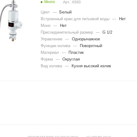
ка
рнитуры со
Много
Арт.: A560
настен
ная
Цвет
—
Белый
мплект с верхним
метал
есителем
Встроенный кран для питьевой воды
—
Нет
личес
кая 5
Моно
—
Нет
крючк
Присоединительный размер
—
G 1/2
ов
Управление
—
Однорычажное
Крючк
Функции излива
—
Поворотный
и
настен
Материал
—
Пластик
ные
Форма
—
Округлая
двойн
Вид излива
—
Кухня высокий излив
ые
Вешал
ка
настен
ная на
3
крючк
а
Крючо
к
настен
ный 4
крючк
а