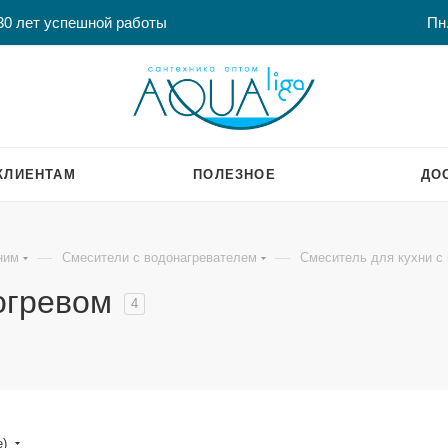
30 лет успешной работы
Пн.
КЛИЕНТАМ
ПОЛЕЗНОЕ
ДО
—
—
ним
Смесители с водонагревателем
Смеситель для кухни с
огревом
4
е)