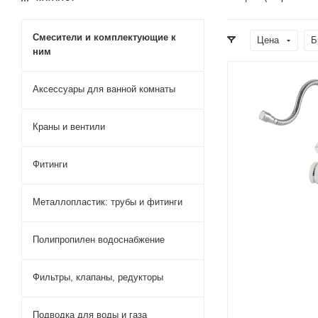
Смесители и комплектующие к
Цена
Б
ним
Смеситель 
Смесители 
Аксессуары для ванной комнаты
ванной
Смеситель 
с душем
Краны и вентили
Однорычажн
ванн
Смесители 
Фитинги
изливом
Cмеситель д
Металлопластик: трубы и фитинги
Полипропилен водоснабжение
Фильтры, клапаны, редукторы
Подводка для воды и газа