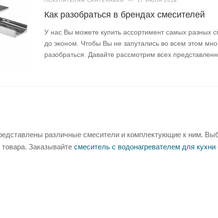
ПОКУПАТЕЛЯМ САНТЕХНИКИ
—
17 ИЮЛЯ 2019
Вешал
ка
Как разобраться в брендах смесителей
настен
ная 5
У нас Вы можете купить ассортимент самых разных с
крючк
до эконом. Чтобы Вы не запутались во всем этом мн
ов
разобраться. Давайте рассмотрим всех представлен
Крючк
и
настен
ные
для
ванно
й
Крючк
и для
душа
редставлены различные смесители и комплектующие к ним. Вы
на
стену
у товара. Заказывайте
смеситель с водонагревателем для кухни
Повор
отные
настен
ные
крючк
и
Крючк
и