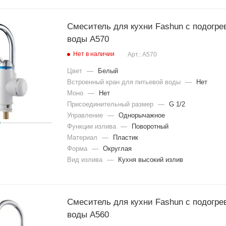
для
ый
смеси
крючо
телей
к для
стемы с душем и
Смеситель для кухни Fashun с подогре
полот
енец
воды A570
для душа с душевой
Крючк
Нет в наличии
Арт.: A570
и для
для душа с верхней
ванны
Цвет
—
Белый
для
для душевой стойки
полот
Встроенный кран для питьевой воды
—
Нет
енец
нержавеющие с
Моно
—
Нет
ойкой
Метал
Присоединительный размер
—
G 1/2
личес
ые душевые
Управление
—
Однорычажное
кие
крючк
Функции излива
—
Поворотный
душевой с гибким
и для
Материал
—
Пластик
полот
Форма
—
Округлая
енец
для душевой кабины
Вид излива
—
Кухня высокий излив
Крючо
для душевой кабины
к
одина
для душевой кабины
рный
ый
для
с душевой лейкой
полот
Смеситель для кухни Fashun с подогре
енца
душевой со
воды A560
ым душем
Вешал