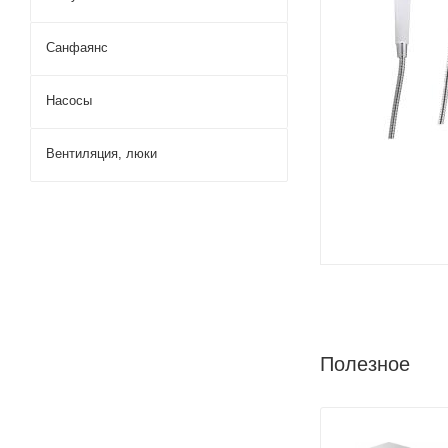
Душевые га
смесителем
Душевой ко
Санфаянс
душем и см
Насосы
Вентиляция, люки
Полезное