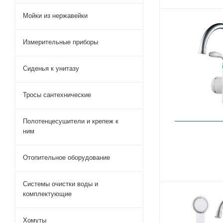
Мойки из нержавейки
Душевые си
смесителем
Измерительные приборы
Смеситель 
стойкой
Смеситель 
Сиденья к унитазу
душевой
Смеситель 
Смесители 
Тросы сантехнические
душевой ст
Стационарн
смесители
Полотенцесушители и крепеж к
Смеситель 
ним
шлангом
Смеситель 
Отопительное оборудование
Смеситель 
белый
Смеситель 
Системы очистки воды и
однорычажн
комплектующие
Смеситель 
Смеситель 
стационарн
Хомуты