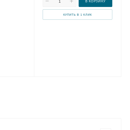
В КОРЗИНУ
КУПИТЬ В 1 КЛИК
Душевая стойка хром
Душевые стойки с тропическим
душем