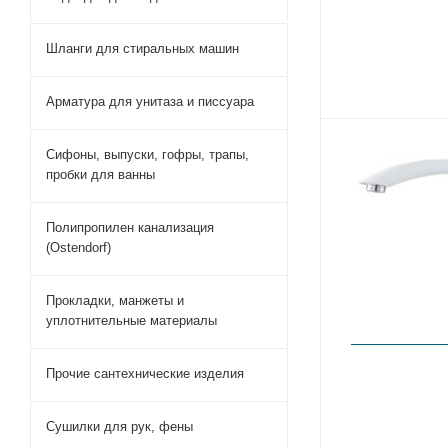
Шланги для стиральных машин
Дивертор дл
Арматура для унитаза и писсуара
Шланг для 
Гусак для с
Картридж д
Сифоны, выпуски, гофры, трапы,
Аэраторы д
пробки для ванны
Аэраторы с 
смесителей
Полипропилен канализация
Гайки для с
(Ostendorf)
Эксцентрик 
Кран-букса 
Маховик дл
Прокладки, манжеты и
Гибкий изли
уплотнительные материалы
Излив для 
Лейка для г
Прочие сантехнические изделия
Лейка для 
Сушилки для рук, фены