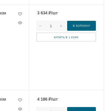
вом
3 634
₽
/шт
В КОРЗИНУ
КУПИТЬ В 1 КЛИК
вом
4 186
₽
/шт