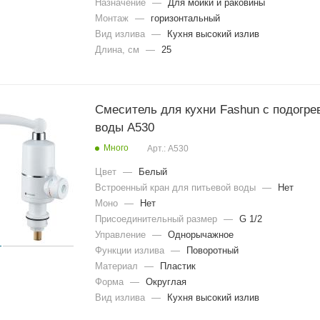
Назначение
—
Для мойки и раковины
полот
енец
Монтаж
—
горизонтальный
белые
Вид излива
—
Кухня высокий излив
Хроми
Длина, см
—
25
Планк
рован
я смесителя в ванной
а для
ные
Черный смеситель с выдвиж
душа
смеси
крючк
изливом
теля в
и для
месителя
ванно
полот
Смеситель высокий с выдви
ля смесителя
Смеситель для кухни Fashun с подогре
й
енец
изливом
ля смесителей
Планк
воды A530
Смеситель с выдвижным изл
подсветкой для
а с
хром
крючк
Много
Арт.: A530
ами
месителей
для
Цвет
—
Белый
для смесителя
полот
Встроенный кран для питьевой воды
—
Нет
енец
для смесителя
Моно
—
Нет
Крючо
я смесителя
Присоединительный размер
—
G 1/2
к
в для смесителя
вешал
Управление
—
Однорычажное
смесителя
ка для
Функции излива
—
Поворотный
полот
игиенического душа
Материал
—
Пластик
енец
душа
настен
Форма
—
Округлая
ный
Вид излива
—
Кухня высокий излив
Прокл
Верти
адки
кальн