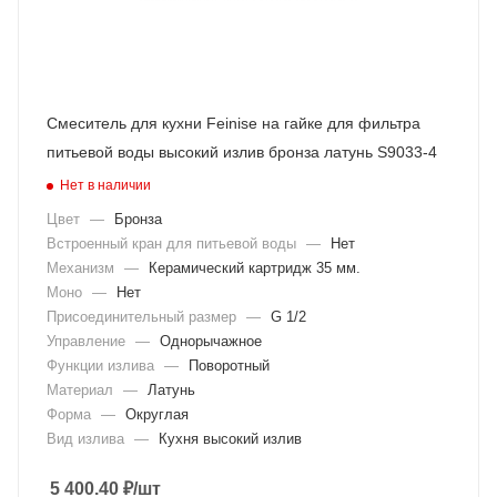
Смеситель для кухни Feinise на гайке для фильтра
питьевой воды высокий излив бронза латунь S9033-4
Нет в наличии
Цвет
—
Бронза
Встроенный кран для питьевой воды
—
Нет
Механизм
—
Керамический картридж 35 мм.
Моно
—
Нет
Присоединительный размер
—
G 1/2
Управление
—
Однорычажное
Функции излива
—
Поворотный
Материал
—
Латунь
Форма
—
Округлая
Вид излива
—
Кухня высокий излив
5 400.40
₽
/шт