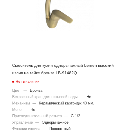
Смеситель для кухни однорычажный Lemen высокий
излив на гайке бронза LB-91482Q
Нет в наличии
Цвет
—
Бронза
Встроенный кран для питьевой воды
—
Нет
Механизм
—
Керамический картридж 40 мм.
Моно
—
Нет
Присоединительный размер
—
G 1/2
Управление
—
Однорычажное
Функции излива
—
Поворотный