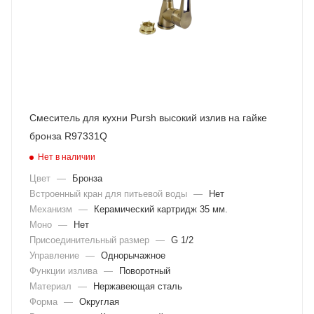
Смеситель для кухни Pursh высокий излив на гайке
бронза R97331Q
Нет в наличии
Цвет
—
Бронза
Встроенный кран для питьевой воды
—
Нет
Механизм
—
Керамический картридж 35 мм.
Моно
—
Нет
Присоединительный размер
—
G 1/2
Управление
—
Однорычажное
Функции излива
—
Поворотный
Материал
—
Нержавеющая сталь
Форма
—
Округлая