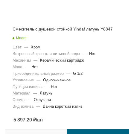
Смеситель с душевой стойкой Yindaf латунь Y8847
Много
Цвет
—
Хром
Встроенный кран для питьевой воды
—
Нет
Механизм
—
Керамический картридж
Моно
—
Нет
Присоединительный размер
—
G 1/2
Управление
—
Однорычажное
Функции излива
—
Нет
Материал
—
Латунь
Форма
—
Округлая
Вид излива
—
Ванна короткий излив
5 897.20
₽
/шт