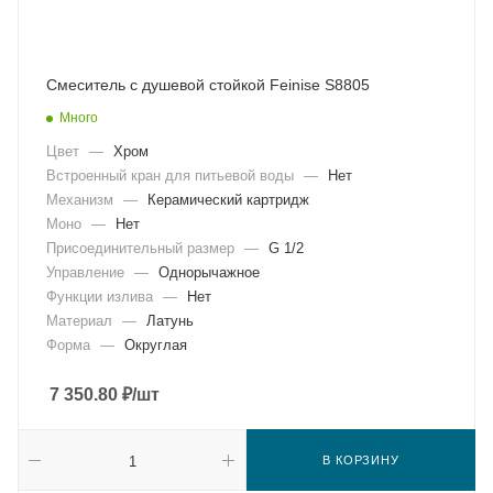
Смеситель с душевой стойкой Feinise S8805
Много
Цвет
—
Хром
Встроенный кран для питьевой воды
—
Нет
Механизм
—
Керамический картридж
Моно
—
Нет
Присоединительный размер
—
G 1/2
Управление
—
Однорычажное
Функции излива
—
Нет
Материал
—
Латунь
Форма
—
Округлая
7 350.80
₽
/шт
В КОРЗИНУ