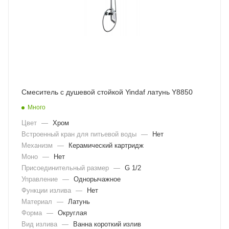
Смеситель с душевой стойкой Yindaf латунь Y8850
Много
Цвет
—
Хром
Встроенный кран для питьевой воды
—
Нет
Механизм
—
Керамический картридж
Моно
—
Нет
Присоединительный размер
—
G 1/2
Управление
—
Однорычажное
Функции излива
—
Нет
Материал
—
Латунь
Форма
—
Округлая
Вид излива
—
Ванна короткий излив