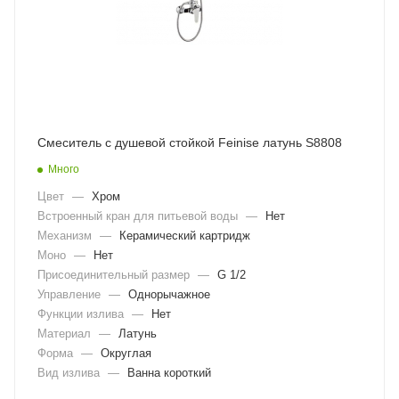
Смеситель с душевой стойкой Feinise латунь S8808
Много
Цвет
—
Хром
Встроенный кран для питьевой воды
—
Нет
Механизм
—
Керамический картридж
Моно
—
Нет
Присоединительный размер
—
G 1/2
Управление
—
Однорычажное
Функции излива
—
Нет
Материал
—
Латунь
Форма
—
Округлая
Вид излива
—
Ванна короткий