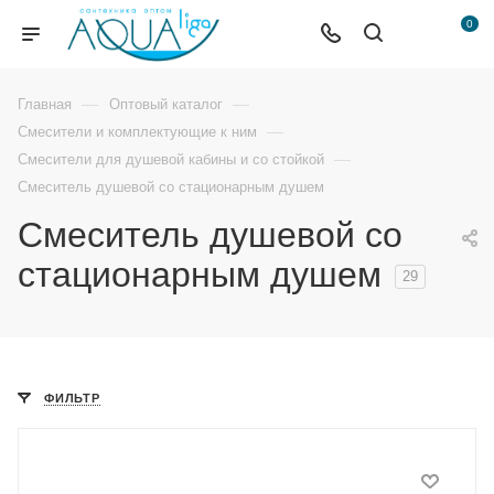
0
—
—
Главная
Оптовый каталог
—
Смесители и комплектующие к ним
—
Смесители для душевой кабины и со стойкой
Смеситель душевой со стационарным душем
Смеситель душевой со
стационарным душем
29
ФИЛЬТР