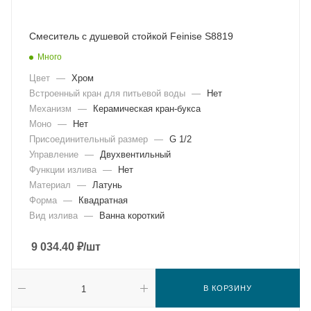
Смеситель с душевой стойкой Feinise S8819
Много
Цвет
—
Хром
Встроенный кран для питьевой воды
—
Нет
Механизм
—
Керамическая кран-букса
Моно
—
Нет
Присоединительный размер
—
G 1/2
Управление
—
Двухвентильный
Функции излива
—
Нет
Материал
—
Латунь
Форма
—
Квадратная
Вид излива
—
Ванна короткий
9 034.40
₽
/шт
В КОРЗИНУ