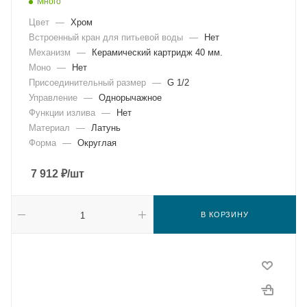
Много
Цвет
—
Хром
Встроенный кран для питьевой воды
—
Нет
Механизм
—
Керамический картридж 40 мм.
Моно
—
Нет
Присоединительный размер
—
G 1/2
Управление
—
Однорычажное
Функции излива
—
Нет
Материал
—
Латунь
Форма
—
Округлая
7 912
₽
/шт
В КОРЗИНУ