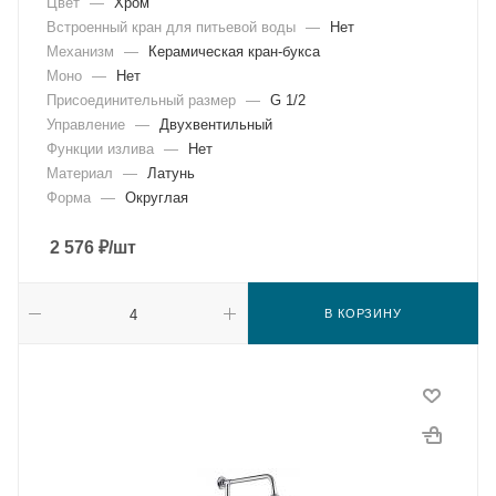
Цвет
—
Хром
Встроенный кран для питьевой воды
—
Нет
Механизм
—
Керамическая кран-букса
Моно
—
Нет
Присоединительный размер
—
G 1/2
Управление
—
Двухвентильный
Функции излива
—
Нет
Материал
—
Латунь
Форма
—
Округлая
2 576
₽
/шт
В КОРЗИНУ